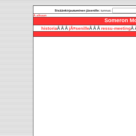
Sisäänkirjautuminen jäsenille:
tunnus:
Â alkuun
Someron Moo
historia
Â Â Â
jÃ¤senille
Â Â Â
ressu-meeting
Â 