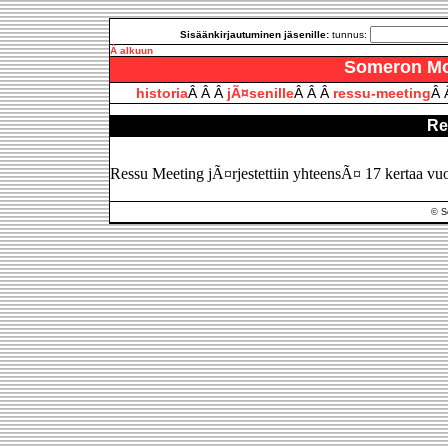
Sisäänkirjautuminen jäsenille:
tunnus:
Â alkuun
Someron Moo
historia
Â Â Â
jÃ¤senille
Â Â Â
ressu-meeting
Â 
Re
Ressu Meeting jÃ¤rjestettiin yhteensÃ¤ 17 kertaa v
© S