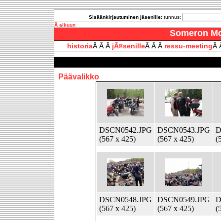
Sisäänkirjautuminen jäsenille:
tunnus:
Â alkuun
Someron Moo
historia
Â Â Â
jÃ¤senille
Â Â Â
ressu-meeting
Â 
Päävalikko
DSCN0542.JPG
DSCN0543.JPG
D
(567 x 425)
(567 x 425)
(
DSCN0548.JPG
DSCN0549.JPG
D
(567 x 425)
(567 x 425)
(